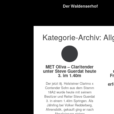
Der Waldenserhof
Kategorie-Archiv:
Al
MET Oliva – Claritender
unter Steve Guerdat heute
3. im 1.40m
F
Der jetzt 8j. Holsteiner Clarimo x
er
Contender Sohn aus dem Stamm
18A2 wurde heute mit seinem
Besitzer und Reiter Steve Guerdat
3. in einem 1.40m Springen. Als
Jährling bei Volker Redderberg,
Ahrensbök, gekauft ging er nach
Absolvierung einiger