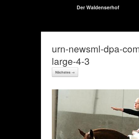
Der Waldenserhof
urn-newsml-dpa-co
large-4-3
Nächstes →